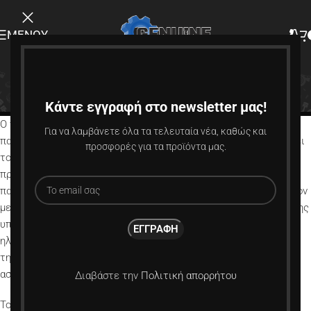
ΜΕΝΟΎ
Πολιτική Επιστροφών
Κάντε εγγραφή στο newsletter μας!
Αρχική
Πολιτική Επιστροφών
Ο πελάτης έχει το δικαίωμα να επιστρέψει ολόκληρη την
Για να λαμβάνετε όλα τα τελευταία νέα, καθώς και
παραγγελία ή μέρος αυτής, χωρίς να υποχρεούται να ανακοινώνει
προσφορές για τα προϊόντα μας.
το λόγο για τον οποίο επιθυμεί την επιστροφή των
προϊόντων, εντός προθεσμίας 14 ημερών από την ημερομηνία
παραλαβής της. Στην περίπτωση αυτή ο ίδιος επιβαρύνεται μόνον
με το κόστος αποστολής των προϊόντων. Η υποβολή της δήλωσης
υπαναχώρησης γίνεται με την αποστολή μηνύματος στην
ηλεκτρονική διεύθυνση
info@genuineperformance.gr
ή
τηλεφωνικά στο
211 75 05 815
. Το δικαίωμα υπαναχώρησης
ασκείται από τον πελάτη μόνον μία φορά.
Διαβάστε την
Πολιτική απορρήτου
To δικαίωμα επιστροφής του προϊόντος αφορά ολόκληρο το