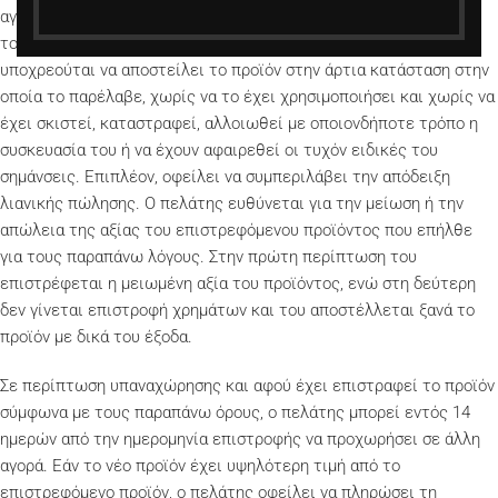
αγορασθέν προϊόν και δεν μπορεί να ασκηθεί επί τμήματος μόνο
του προϊόντος (π.χ. επί αξεσουάρ του προϊόντος). Ο πελάτης
υποχρεούται να αποστείλει το προϊόν στην άρτια κατάσταση στην
οποία το παρέλαβε, χωρίς να το έχει χρησιμοποιήσει και χωρίς να
έχει σκιστεί, καταστραφεί, αλλοιωθεί με οποιονδήποτε τρόπο η
συσκευασία του ή να έχουν αφαιρεθεί οι τυχόν ειδικές του
σημάνσεις. Επιπλέον, οφείλει να συμπεριλάβει την απόδειξη
λιανικής πώλησης. Ο πελάτης ευθύνεται για την μείωση ή την
απώλεια της αξίας του επιστρεφόμενου προϊόντος που επήλθε
για τους παραπάνω λόγους. Στην πρώτη περίπτωση του
επιστρέφεται η μειωμένη αξία του προϊόντος, ενώ στη δεύτερη
δεν γίνεται επιστροφή χρημάτων και του αποστέλλεται ξανά το
προϊόν με δικά του έξοδα.
Σε περίπτωση υπαναχώρησης και αφού έχει επιστραφεί το προϊόν
σύμφωνα με τους παραπάνω όρους, ο πελάτης μπορεί εντός 14
ημερών από την ημερομηνία επιστροφής να προχωρήσει σε άλλη
αγορά. Εάν το νέο προϊόν έχει υψηλότερη τιμή από το
επιστρεφόμενο προϊόν, ο πελάτης οφείλει να πληρώσει τη