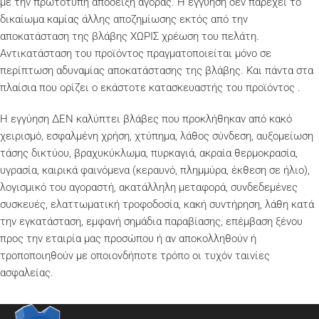
με την πρωτότυπη απόδειξη αγοράς. Η εγγύηση δεν παρέχει το
δικαίωμα καμίας άλλης αποζημίωσης εκτός από την
αποκατάσταση της βλάβης ΧΩΡΙΣ χρέωση του πελάτη.
Αντικατάσταση του προϊόντος πραγματοποιείται μόνο σε
περίπτωση αδυναμίας αποκατάστασης της βλάβης. Και πάντα στα
πλαίσια που ορίζει ο εκάστοτε κατασκευαστής του προϊόντος .
Η εγγύηση ΔΕΝ καλύπτει βλάβες που προκλήθηκαν από κακό
χειρισμό, εσφαλμένη χρήση, χτύπημα, λάθος σύνδεση, αυξομείωση
τάσης δικτύου, βραχυκύκλωμα, πυρκαγιά, ακραία θερμοκρασία,
υγρασία, καιρικά φαινόμενα (κεραυνό, πλημμύρα, έκθεση σε ήλιο),
λογισμικό του αγοραστή, ακατάλληλη μεταφορά, συνδεδεμένες
συσκευές, ελαττωματική τροφοδοσία, κακή συντήρηση, λάθη κατά
την εγκατάσταση, εμφανή σημάδια παραβίασης, επέμβαση ξένου
προς την εταιρία μας προσώπου ή αν αποκολληθούν ή
τροποποιηθούν με οποιονδήποτε τρόπο οι τυχόν ταινίες
ασφαλείας.