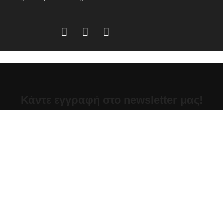
Κάντε εγγραφή στο newsletter μας!
Για να λαμβάνετε όλα τα τελευταία νέα, καθώς και προσφορές
για τα προϊόντα μας.
Διαβάστε την
Πολιτική απορρήτου