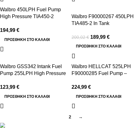
-5%
Walbro 450LPH Fuel Pump
High Pressure TIA450-2
Walbro F90000267 450LPH
F90000274 (Universal E85
TIA485-2 In Tank
Ethanol) TI Automotive
194,99
€
189,99
€
200,02
€
ΠΡΟΣΘΉΚΗ ΣΤΟ ΚΑΛΆΘΙ
ΠΡΟΣΘΉΚΗ ΣΤΟ ΚΑΛΆΘΙ
Walbro GSS342 Intank Fuel
Walbro HELLCAT 525LPH
Pump 255LPH High Pressure
F90000285 Fuel Pump –
(Universal)
(Universal E85 Ethanol) Ultra
High-Performance – TI
123,99
€
224,99
€
Automotive
ΠΡΟΣΘΉΚΗ ΣΤΟ ΚΑΛΆΘΙ
ΠΡΟΣΘΉΚΗ ΣΤΟ ΚΑΛΆΘΙ
1
2
→