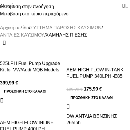
Μενού
Μετάβαση στην πλοήγηση
Μετάβαση στο κύριο περιεχόμενο
ΧΑΜΗΛΗΣ ΠΙΕΣΗΣ
Αρχική σελίδα
ΣΥΣΤΗΜΑ ΠΑΡΟΧΗΣ ΚΑΥΣΙΜΩΝ
ΑΝΤΛΙΕΣ ΚΑΥΣΙΜΟΥ
ΧΑΜΗΛΗΣ ΠΙΕΣΗΣ
-7%
525LPH Fuel Pump Upgrade
Kit for VW/Audi MQB Models
AEM HIGH FLOW IN-TANK
(EA888.3)
FUEL PUMP 340LPH -E85
399,99
€
175,99
€
189,99
€
ΠΡΟΣΘΉΚΗ ΣΤΟ ΚΑΛΆΘΙ
ΠΡΟΣΘΉΚΗ ΣΤΟ ΚΑΛΆΘΙ
-7%
DW ΑΝΤΛΙΑ ΒΕΝΖΙΝΗΣ
AEM HIGH FLOW INLINE
265lph
FUEL PUMP 400LPH
VW/AUDI/SEAT/SKODA 1.8T