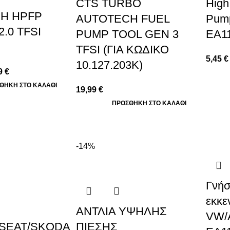
CTS TURBO
High
H HPFP
AUTOTECH FUEL
Pump
.0 TFSI
PUMP TOOL GEN 3
EA1
TFSI (ΓΙΑ ΚΩΔΙΚΟ
5,45
€
10.127.203K)
9
€
ΘΉΚΗ ΣΤΟ ΚΑΛΆΘΙ
19,99
€
ΠΡΟΣΘΉΚΗ ΣΤΟ ΚΑΛΆΘΙ
-14%
Γνήσ
εκκε
ΑΝΤΛΙΑ ΥΨΗΛΗΣ
VW/
/SEAT/SKODA
ΠΙΕΣΗΣ