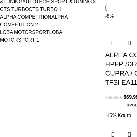
&TUNING
AUTOTECH SPORT &TUNING
3
CTS TURBO
CTS TURBO
1
-8%
ALPHA COMPETITION
ALPHA
COMPETITION
2
LOBA MOTORSPORT
LOBA
MOTORSPORT
1
ALPHA C
HPFP S3 
CUPRA / G
TFSI EA11
669,9
729,99
€
ΠΡΟΣ
-15%
Καυτό