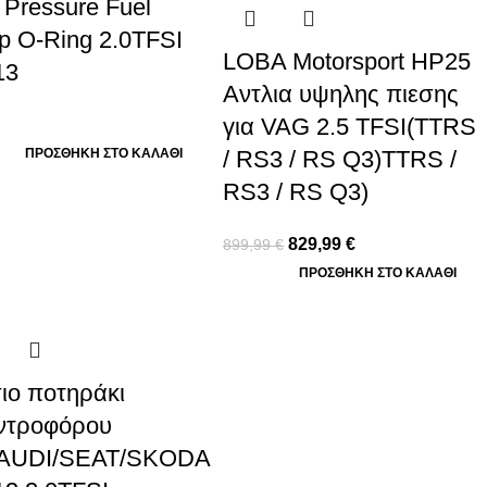
 Pressure Fuel
 O-Ring 2.0TFSI
LOBA Motorsport HP25
13
Αντλια υψηλης πιεσης
για VAG 2.5 TFSI(TTRS
ΠΡΟΣΘΉΚΗ ΣΤΟ ΚΑΛΆΘΙ
/ RS3 / RS Q3)TTRS /
RS3 / RS Q3)
829,99
€
899,99
€
ΠΡΟΣΘΉΚΗ ΣΤΟ ΚΑΛΆΘΙ
ιο ποτηράκι
ντροφόρου
AUDI/SEAT/SKODA