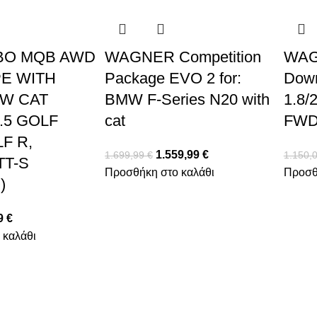
BO MQB AWD
WAGNER Competition
WAG
E WITH
Package EVO 2 for:
Down
OW CAT
BMW F-Series N20 with
1.8/
.5 GOLF
cat
FW
F R,
1.559,99
€
1.699,99
€
1.150,
TT-S
Προσθήκη στο καλάθι
Προσθ
)
9
€
 καλάθι