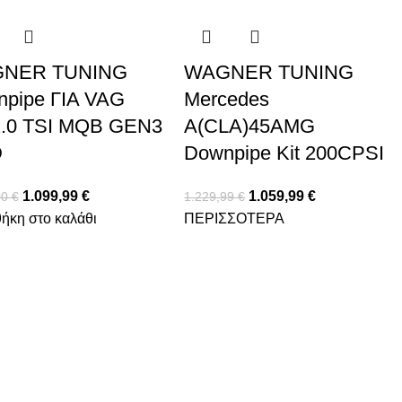
NER TUNING
WAGNER TUNING
pipe ΓΙΑ VAG
Mercedes
2.0 TSI MQB GEN3
A(CLA)45AMG
D
Downpipe Kit 200CPSI
1.099,99
€
1.059,99
€
00
€
1.229,99
€
ήκη στο καλάθι
ΠΕΡΙΣΣΟΤΕΡΑ