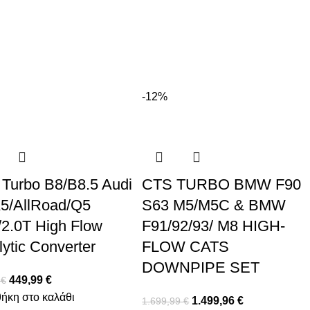
-12%
Turbo B8/B8.5 Audi
CTS TURBO BMW F90
5/AllRoad/Q5
S63 M5/M5C & BMW
/2.0T High Flow
F91/92/93/ M8 HIGH-
lytic Converter
FLOW CATS
DOWNPIPE SET
449,99
€
9
€
ήκη στο καλάθι
1.499,96
€
1.699,99
€