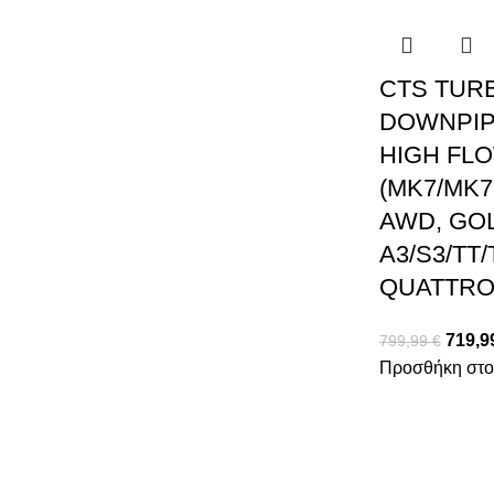
CTS TUR
DOWNPIP
HIGH FL
(MK7/MK7
AWD, GOL
A3/S3/TT/
QUATTRO
719,9
799,99
€
Προσθήκη στο