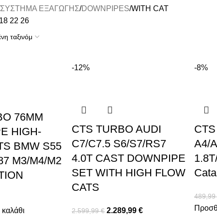
ΣΥΣΤΗΜΑ ΕΞΑΓΩΓΗΣ
DOWNPIPES
WITH CAT
18
22
26
-12%
-8%
BO 76MM
CTS TURBO AUDI
CTS 
E HIGH-
C7/C7.5 S6/S7/RS7
A4/A
TS BMW S55
4.0T CAST DOWNPIPE
1.8T
87 M3/M4/M2
SET WITH HIGH FLOW
Cata
TION
CATS
489,9
Προσθ
 καλάθι
2.289,99
€
2.599,99
€