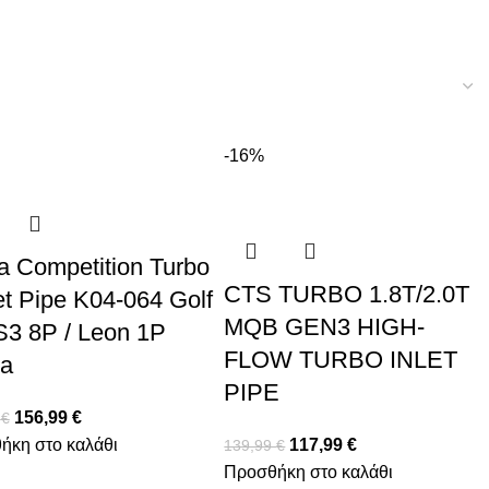
-16%
a Competition Turbo
CTS TURBO 1.8T/2.0T
et Pipe K04-064 Golf
MQB GEN3 HIGH-
S3 8P / Leon 1P
FLOW TURBO INLET
a
PIPE
156,99
€
9
€
ήκη στο καλάθι
117,99
€
139,99
€
Προσθήκη στο καλάθι