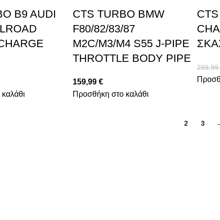
O B9 AUDI
CTS TURBO BMW
CTS
ALLROAD
F80/82/83/87
CHA
T CHARGE
M2C/M3/M4 S55 J-PIPE
ΣΚΑ
THROTTLE BODY PIPE
299,9
Προσθ
159,99
€
 καλάθι
Προσθήκη στο καλάθι
1
2
3
ΠΛΗΡΟΦΟΡΙΕΣ