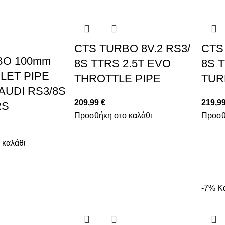
CTS TURBO 8V.2 RS3/
CTS
BO 100mm
8S TTRS 2.5T EVO
8S 
LET PIPE
THROTTLE PIPE
TUR
 AUDI RS3/8S
209,99
€
219,9
RS
Προσθήκη στο καλάθι
Προσθ
 καλάθι
-7%
Κ