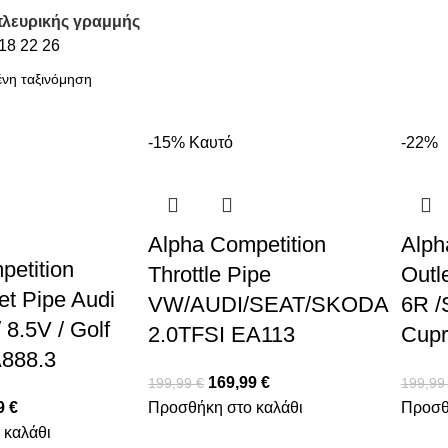
λευρικής γραμμής
18
22
26
-15%
Καυτό
-22%
Alpha Competition
Alph
petition
Throttle Pipe
Outl
let Pipe Audi
VW/AUDI/SEAT/SKODA
6R /
 8.5V / Golf
2.0TFSI EA113
Cupr
888.3
169,99
€
199,99
€
199,9
9
€
Προσθήκη στο καλάθι
Προσθ
 καλάθι