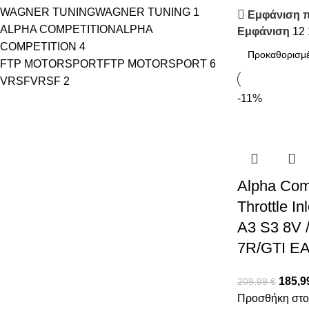
WAGNER TUNING
WAGNER TUNING
1
Εμφάνιση π
ALPHA COMPETITION
ALPHA
Εμφάνιση
12
COMPETITION
4
FTP MOTORSPORT
FTP MOTORSPORT
6
VRSF
VRSF
2
-11%
Alpha Com
Throttle In
A3 S3 8V /
7R/GTI EA
185,9
209,99
€
Προσθήκη στο