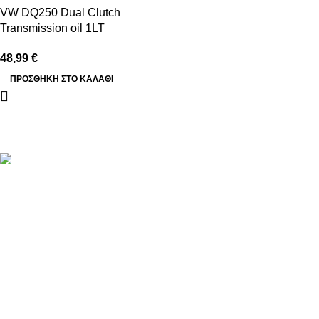
VW DQ250 Dual Clutch
Transmission oil 1LT
48,99
€
ΠΡΟΣΘΉΚΗ ΣΤΟ ΚΑΛΆΘΙ
Βασιλέως Παύλου 59, Σπάτα, 19004
211 75 05 815
info@genuineperformance.gr
Facebook
Instagram
ΠΛΗΡΟΦΟΡΙΕΣ