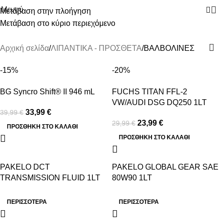
Μενού
Μετάβαση στην πλοήγηση
Μετάβαση στο κύριο περιεχόμενο
ΒΑΛΒΟΛΙΝΕΣ
Αρχική σελίδα
ΛΙΠΑΝΤΙΚΑ - ΠΡΟΣΘΕΤΑ
ΒΑΛΒΟΛΙΝΕΣ
-15%
-20%
BG Syncro Shift® II 946 mL
FUCHS TITAN FFL-2
VW/AUDI DSG DQ250 1LT
33,99
€
39,99
€
23,99
€
29,99
€
ΠΡΟΣΘΉΚΗ ΣΤΟ ΚΑΛΆΘΙ
ΠΡΟΣΘΉΚΗ ΣΤΟ ΚΑΛΆΘΙ
PAKELO DCT
PAKELO GLOBAL GEAR SAE
TRANSMISSION FLUID 1LT
80W90 1LT
ΠΕΡΙΣΣΟΤΕΡΑ
ΠΕΡΙΣΣΟΤΕΡΑ