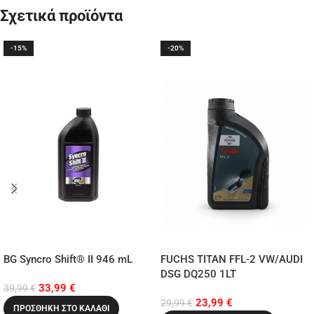
Σχετικά προϊόντα
-15%
-20%
BG Syncro Shift® II 946 mL
FUCHS TITAN FFL-2 VW/AUDI
DSG DQ250 1LT
33,99
€
39,99
€
23,99
€
29,99
€
ΠΡΟΣΘΉΚΗ ΣΤΟ ΚΑΛΆΘΙ