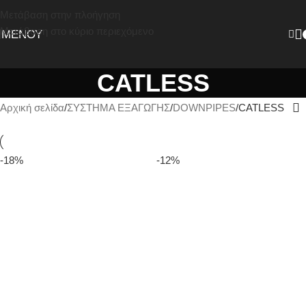
Μετάβαση στην πλοήγηση
Μετάβαση στο κύριο περιεχόμενο
ΜΕΝΟΎ
CATLESS
Αρχική σελίδα
ΣΥΣΤΗΜΑ ΕΞΑΓΩΓΗΣ
DOWNPIPES
CATLESS
-18%
-12%