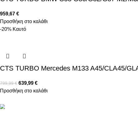
959,67
€
Προσθήκη στο καλάθι
-20%
Καυτό
CTS TURBO Mercedes M133 A45/CLA45/G
639,99
€
799,99
€
Προσθήκη στο καλάθι
Βασιλέως Παύλου 59, Σπάτα, 19004
211 75 05 815