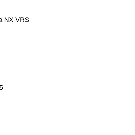
ia NX VRS
5