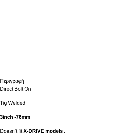
Περιγραφή
Direct Bolt On
Tig Welded
3inch -76mm
Doesn’t fit
X-DRIVE models .