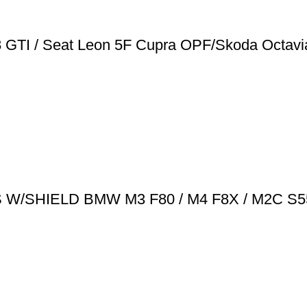
8 GTI / Seat Leon 5F Cupra OPF/Skoda Octav
/SHIELD BMW M3 F80 / M4 F8X / M2C S5