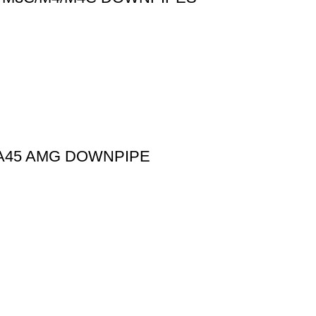
LA45 AMG DOWNPIPE
ΠΛΗΡΟΦΟΡΙΕΣ
Όροι χρήσης
Πολιτική απορρήτου
Τρόποι Πληρωμής