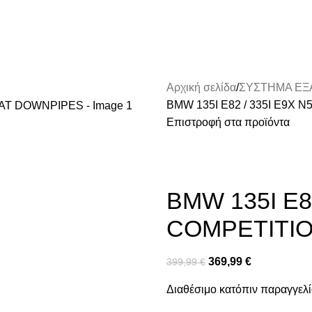
Αρχική σελίδα
ΣΥΣΤΗΜΑ ΕΞ
BMW 135I E82 / 335I E9X
Επιστροφή στα προϊόντα
BMW 135I E8
COMPETITI
369,99
€
399,99
€
Διαθέσιμο κατόπιν παραγγελ