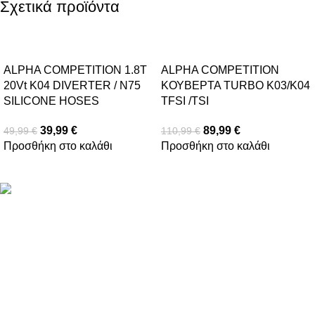
Σχετικά προϊόντα
-20%
-19%
ALPHA COMPETITION 1.8T
ALPHA COMPETITION
20Vt K04 DIVERTER / N75
ΚΟΥΒΕΡΤΑ TURBO K03/K04
SILICONE HOSES
TFSI /TSI
39,99
€
89,99
€
49,99
€
110,99
€
Προσθήκη στο καλάθι
Προσθήκη στο καλάθι
Βασιλέως Παύλου 59, Σπάτα, 19004
211 75 05 815
info@genuineperformance.gr
Facebook
Instagram