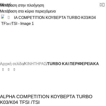
Μενού
Μετάβαση στην πλοήγηση
Μετάβαση στο κύριο περιεχόμενο
-19%
Κάντε κλικ για μεγέθυνση
Αρχική σελίδα
ΚΙΝΗΤΗΡΑΣ
TURBO ΚΑΙ ΠΕΡΙΦΕΡΕΙΑΚΑ
ALPHA COMPETITION ΚΟΥΒΕΡΤΑ TURBO
K03/K04 TFSI /TSI