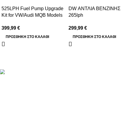
525LPH Fuel Pump Upgrade
DW ΑΝΤΛΙΑ ΒΕΝΖΙΝΗΣ
Kit for VW/Audi MQB Models
265lph
(EA888.3)
VW/AUDI/SEAT/SKODA 1.8T
399,99
€
299,99
€
FWD
ΠΡΟΣΘΉΚΗ ΣΤΟ ΚΑΛΆΘΙ
ΠΡΟΣΘΉΚΗ ΣΤΟ ΚΑΛΆΘΙ
Βασιλέως Παύλου 59, Σπάτα, 19004
211 75 05 815
info@genuineperformance.gr
Facebook
Instagram
ΠΛΗΡΟΦΟΡΙΕΣ