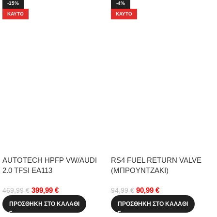
-15%
-4%
ΚΑΥΤΌ
ΚΑΥΤΌ
AUTOTECH HPFP VW/AUDI
RS4 FUEL RETURN VALVE
2.0 TFSI EA113
(ΜΠΡΟΥΝΤΖΑΚΙ)
399,99
€
90,99
€
469,99
€
94,99
€
ΠΡΟΣΘΉΚΗ ΣΤΟ ΚΑΛΆΘΙ
ΠΡΟΣΘΉΚΗ ΣΤΟ ΚΑΛΆΘΙ