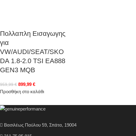
Πολλαπλη Εισαγωγης
για
VW/AUDI/SEAT/SKO
DA 1.8-2.0 TSI EA888
GEN3 MQB
899,99
€
959,99
€
Προσθήκη στο καλάθι
Βασιλέως Παύλου 59, Σπάτα, 19004