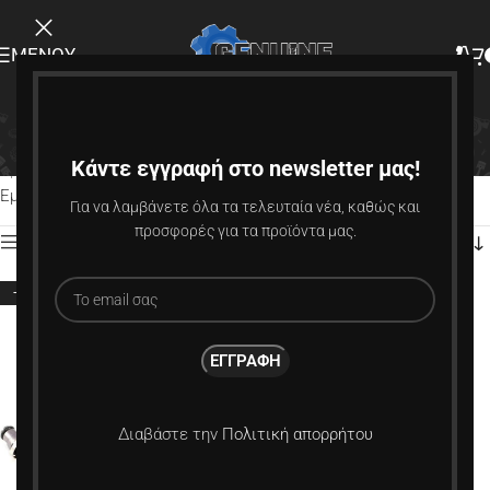
ΜΕΝΟΎ
INJECTOR DYNAMICS
Κάντε εγγραφή στο newsletter μας!
Αρχική σελίδα
Προϊόν Κατασκευαστής
INJECTOR DYNAMICS
Εμφάνιση του μοναδικού αποτελέσματος
Για να λαμβάνετε όλα τα τελευταία νέα, καθώς και
προσφορές για τα προϊόντα μας.
Εμφάνιση πλευρικής γραμμής
-8%
Διαβάστε την
Πολιτική απορρήτου