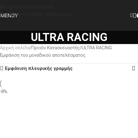
Μετάβαση στην πλοήγηση
Μετάβαση στο κύριο περιεχόμενο
ΜΕΝΟΎ
ULTRA RACING
Αρχική σελίδα
Προϊόν Κατασκευαστής
ULTRA RACING
Εμφάνιση του μοναδικού αποτελέσματος
Εμφάνιση πλευρικής γραμμής
-8%