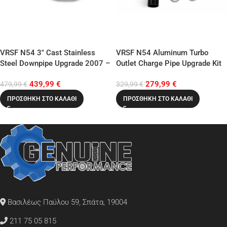
VRSF N54 3″ Cast Stainless
VRSF N54 Aluminum Turbo
Steel Downpipe Upgrade 2007 –
Outlet Charge Pipe Upgrade Kit
2010 BMW 335i / 2008 – 2012
07-13 BMW 135i/335i N54
439,99
€
279,99
€
BMW 135i
479,99
€
329,99
€
ΠΡΟΣΘΉΚΗ ΣΤΟ ΚΑΛΆΘΙ
ΠΡΟΣΘΉΚΗ ΣΤΟ ΚΑΛΆΘΙ
Βασιλέως Παύλου 59, Σπάτα, 19004
211 75 05 815