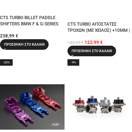
CTS TURBO BILLET PADDLE
SHIFTERS BMW F & G-SERIES
CTS TURBO ΑΠΟΣΤΑΤΕΣ
ΤΡΟΧΩΝ (ΜΕ ΧΕΙΛΟΣ) +10MM |
238,99
€
5×100 | 5×112 CB 57.1
122,99
€
145,99
€
ΠΡΟΣΘΉΚΗ ΣΤΟ ΚΑΛΆΘΙ
ΠΡΟΣΘΉΚΗ ΣΤΟ ΚΑΛΆΘΙ
-23%
-9%