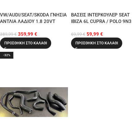
VW/AUDI/SEAT/SKODA ΓΝΗΣΙΑ
ΒΑΣΕΙΣ ΙΝΤΕΡΚΟΥΛΕΡ SEAT
ΑΝΤΛΙΑ ΛΑΔΙΟΥ 1.8 20VT
IBIZA 6L CUPRA / POLO 9N3
AUM-ARX-AGU-AQA-AUQ-ARY-
GTI
359,99
€
59,99
€
BAM-AMK
389,99
€
69,99
€
ΠΡΟΣΘΉΚΗ ΣΤΟ ΚΑΛΆΘΙ
ΠΡΟΣΘΉΚΗ ΣΤΟ ΚΑΛΆΘΙ
-32%