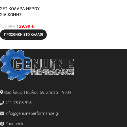
ΣΕΤ ΚΟΛΑΡΑ ΝΕΡΟΥ
ΣΙΛΙΚΟΝΗΣ
VW/AUDI/SEAT/SKODA 2.0 TFSI
129,99
€
EA113
189,99
€
ΠΡΟΣΘΉΚΗ ΣΤΟ ΚΑΛΆΘΙ
Βασιλέως Παύλου 59, Σπάτα, 19004
211 75 05 815
info@genuineperformance.gr
Facebook