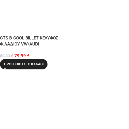
CTS B-COOL BILLET ΚΕΛΥΦΟΣ
Φ.ΛΑΔΙΟΥ VW/AUDI
2.0TFSI/2.5TFSI
79,99
€
89,99
€
ΠΡΟΣΘΉΚΗ ΣΤΟ ΚΑΛΆΘΙ