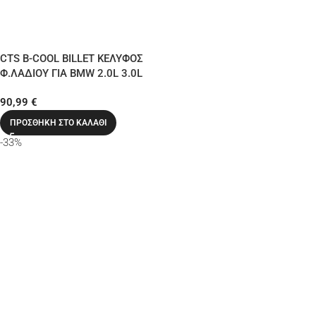
CTS B-COOL BILLET ΚΕΛΥΦΟΣ
Φ.ΛΑΔΙΟΥ ΓΙΑ BMW 2.0L 3.0L
OIL
90,99
€
N20/N26/N52/N54/N55/S55
ΠΡΟΣΘΉΚΗ ΣΤΟ ΚΑΛΆΘΙ
-33%