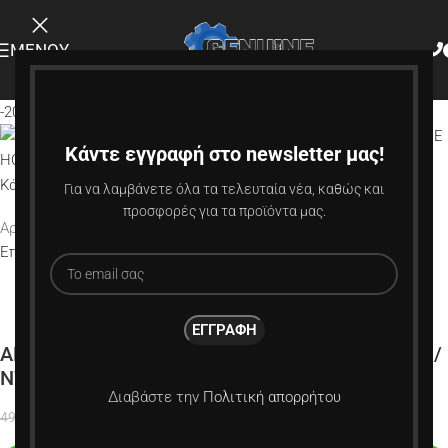
ΜΕΝΟΎ
-20%
Κάντε εγγραφή στο newsletter μας!
Κάντε κλικ για μεγέθυνση
Για να λαμβάνετε όλα τα τελευταία νέα, καθώς και
προσφορές για τα προϊόντα μας.
Αρχική σελίδα
ΚΙΝΗΤΗΡΑΣ
ΠΕΡΙΦΕΡΕΙΑΚΑ ΚΙΝΗΤΗΡΑ
Επιστροφή στα προϊόντα
ALPHA COMPETITION 1.8T 20Vt K04 DIVERTER /
N75 SILICONE HOSES BLUE COLOUR
Διαβάστε την
Πολιτική απορρήτου
39,99
€
49,99
€