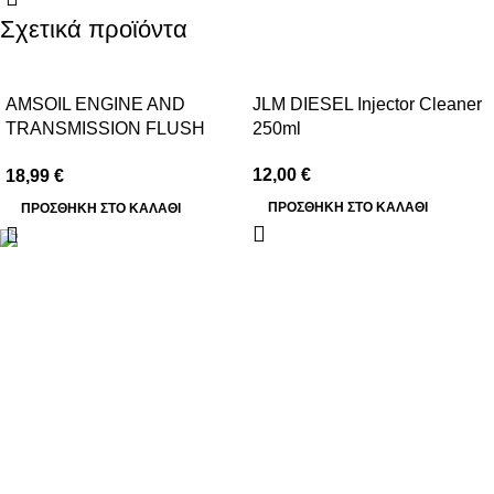
Σχετικά προϊόντα
AMSOIL ENGINE AND
JLM DIESEL Injector Cleaner
TRANSMISSION FLUSH
250ml
473ml
12,00
€
18,99
€
ΠΡΟΣΘΉΚΗ ΣΤΟ ΚΑΛΆΘΙ
ΠΡΟΣΘΉΚΗ ΣΤΟ ΚΑΛΆΘΙ
Βασιλέως Παύλου 59, Σπάτα, 19004
211 75 05 815
info@genuineperformance.gr
Facebook
Instagram
ΠΛΗΡΟΦΟΡΙΕΣ