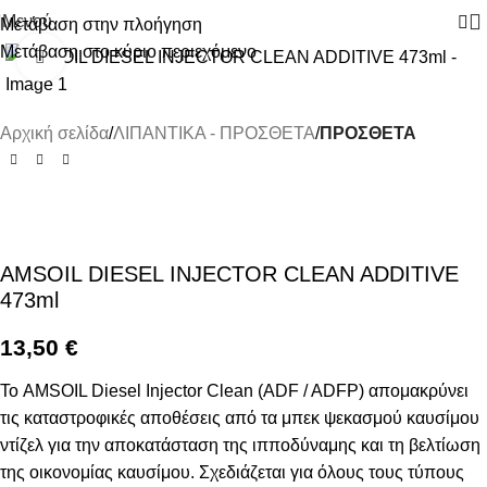
Μενού
Μετάβαση στην πλοήγηση
Μετάβαση στο κύριο περιεχόμενο
Κάντε κλικ για μεγέθυνση
Αρχική σελίδα
ΛΙΠΑΝΤΙΚΑ - ΠΡΟΣΘΕΤΑ
ΠΡΟΣΘΕΤΑ
AMSOIL DIESEL INJECTOR CLEAN ADDITIVE
473ml
13,50
€
Το AMSOIL Diesel Injector Clean (ADF / ADFP) απομακρύνει
τις καταστροφικές αποθέσεις από τα μπεκ ψεκασμού καυσίμου
ντίζελ για την αποκατάσταση της ιπποδύναμης και τη βελτίωση
της οικονομίας καυσίμου. Σχεδιάζεται για όλους τους τύπους