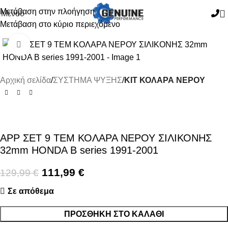
Μετάβαση στην πλοήγηση
Μενού
Μετάβαση στο κύριο περιεχόμενο
-14%
Κάντε κλικ για μεγέθυνση
Αρχική σελίδα
ΣΥΣΤΗΜΑ ΨΥΞΗΣ
ΚΙΤ ΚΟΛΑΡΑ ΝΕΡΟΥ
APP ΣΕΤ 9 ΤΕΜ ΚΟΛΑΡΑ ΝΕΡΟΥ ΣΙΛΙΚΟΝΗΣ
32mm HONDA B series 1991-2001
111,99
€
129,99
€
Σε απόθεμα
ΠΡΟΣΘΉΚΗ ΣΤΟ ΚΑΛΆΘΙ