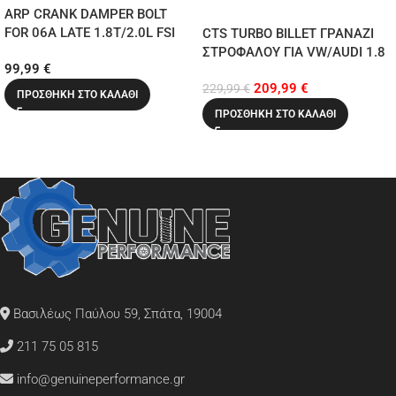
ARP CRANK DAMPER BOLT
FOR 06A LATE 1.8T/2.0L FSI
CTS TURBO BILLET ΓΡΑΝΑΖΙ
ΣΤΡΟΦΑΛΟΥ ΓΙΑ VW/AUDI 1.8
99,99
€
20VT & 2.0TFSI ENGINES (6
209,99
€
BOLT)
229,99
€
ΠΡΟΣΘΉΚΗ ΣΤΟ ΚΑΛΆΘΙ
ΠΡΟΣΘΉΚΗ ΣΤΟ ΚΑΛΆΘΙ
Βασιλέως Παύλου 59, Σπάτα, 19004
211 75 05 815
info@genuineperformance.gr