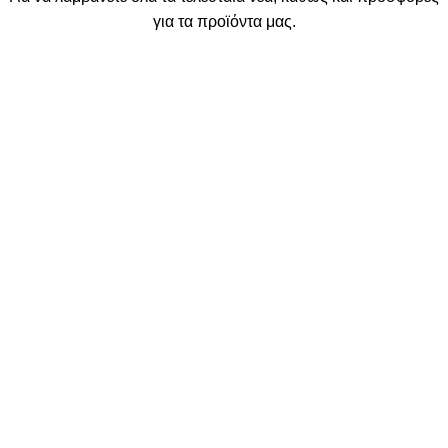
για τα προϊόντα μας.
Διαβάστε την
Πολιτική απορρήτου
Χρησιμοποιούμε cookies για να βελτιώσουμε την εμπειρία σας
στον ιστότοπό μας. Με την περιήγηση σε αυτόν τον ιστότοπο,
συμφωνείτε με τη χρήση των cookies από εμάς.
Περισσότερα
ΑΠΟΔΟΧΉ
Κατάστημα
Καλάθι