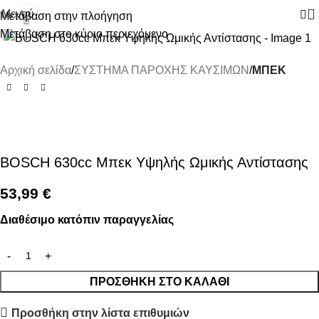
Μενού
Μετάβαση στην πλοήγηση
Κάντε κλικ για μεγέθυνση
Μετάβαση στο κύριο περιεχόμενο
Αρχική σελίδα
ΣΥΣΤΗΜΑ ΠΑΡΟΧΗΣ ΚΑΥΣΙΜΩΝ
ΜΠΕΚ
BOSCH 630cc Μπεκ Υψηλής Ωμικής Αντίστασης
53,99
€
Διαθέσιμο κατόπιν παραγγελίας
ΠΡΟΣΘΉΚΗ ΣΤΟ ΚΑΛΆΘΙ
Προσθήκη στην λίστα επιθυμιών