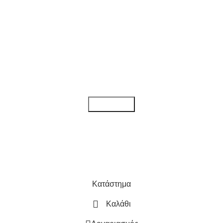
Κάντε εγγραφή στο newsletter μας!
Για να λαμβάνετε όλα τα τελευταία νέα, καθώς και προσφορές για τα
προϊόντα μας.
Διαβάστε την
Πολιτική απορρήτου
Κατάστημα
Καλάθι