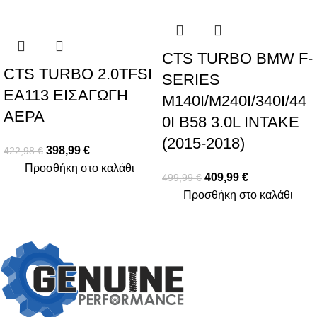
CTS TURBO BMW F-
CTS TURBO 2.0TFSI
SERIES
EA113 ΕΙΣΑΓΩΓΗ
M140I/M240I/340I/44
ΑΕΡΑ
0I B58 3.0L INTAKE
(2015-2018)
398,99
€
422,98
€
Προσθήκη στο καλάθι
409,99
€
499,99
€
Προσθήκη στο καλάθι