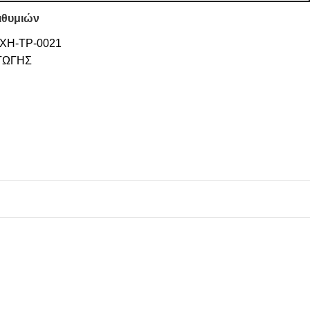
ιθυμιών
XH-TP-0021
ΓΩΓΗΣ