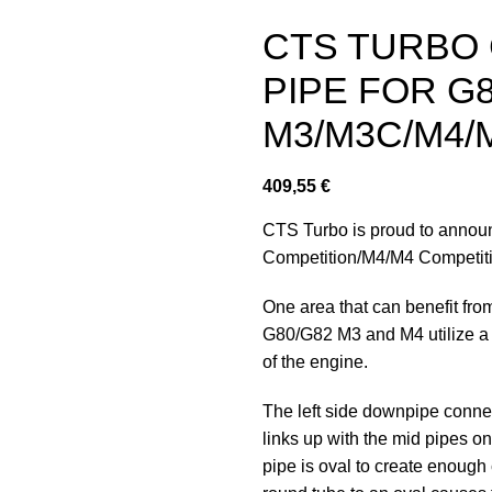
CTS TURBO
PIPE FOR G
M3/M3C/M4/
409,55
€
CTS Turbo is proud to anno
Competition/M4/M4 Competiti
One area that can benefit fr
G80/G82 M3 and M4 utilize a Y
of the engine.
The left side downpipe connec
links up with the mid pipes on
pipe is oval to create enough