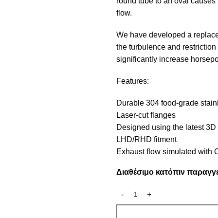
round tube to an oval causes t
flow.
We have developed a replacem
the turbulence and restrictio
significantly increase horse
Features:
Durable 304 food-grade stain
Laser-cut flanges
Designed using the latest 3D
LHD/RHD fitment
Exhaust flow simulated with 
Διαθέσιμο κατόπιν παραγγ