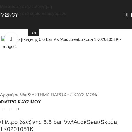
Μετάβαση στην πλοήγηση
Μετάβαση στο κύριο περιεχόμενο
ΜΕΝΟΎ
-7%
Κάντε κλικ για μεγέθυνση
Αρχική σελίδα
ΣΥΣΤΗΜΑ ΠΑΡΟΧΗΣ ΚΑΥΣΙΜΩΝ
ΦΙΛΤΡΟ ΚΑΥΣΙΜΟΥ
Φίλτρο βενζίνης 6.6 bar Vw/Audi/Seat/Skoda
1K0201051K