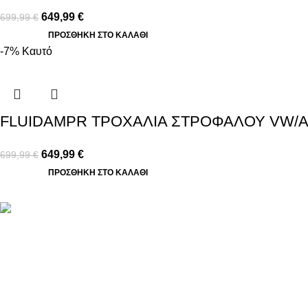
649,99
€
699,99
€
ΠΡΟΣΘΉΚΗ ΣΤΟ ΚΑΛΆΘΙ
-7%
Καυτό
FLUIDAMPR ΤΡΟΧΑΛΙΑ ΣΤΡΟΦΑΛΟΥ VW/AUD
649,99
€
699,99
€
ΠΡΟΣΘΉΚΗ ΣΤΟ ΚΑΛΆΘΙ
Βασιλέως Παύλου 59, Σπάτα, 19004
211 75 05 815
info@genuineperformance.gr
Facebook