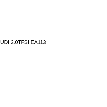
I 2.0TFSI EA113
ΠΛΗΡΟΦΟΡΙΕΣ
Όροι χρήσης
Πολιτική απορρήτου
Τρόποι Πληρωμής
Τρόποι Αποστολής
Πολιτική Επιστροφών