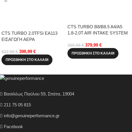
CTS TURBO B8/B8.5 A4/A5
1.8-2.0T AIR INTAKE SYSTEM
CTS TURBO 2.0TFSI EA113
ΕΙΣΑΓΩΓΗ ΑΕΡΑ
379,99
€
399,99
€
398,99
€
422,98
€
ΠΡΟΣΘΉΚΗ ΣΤΟ ΚΑΛΆΘΙ
ΠΡΟΣΘΉΚΗ ΣΤΟ ΚΑΛΆΘΙ
Βασιλέως Παύλου 59, Σπάτα, 19004
211 75 05 815
info@genuineperformance.gr
Facebook