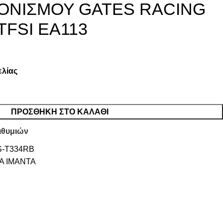
ΟΝΙΣΜΟΥ GATES RACING
TFSI EA113
ελίας
ΠΡΟΣΘΉΚΗ ΣΤΟ ΚΑΛΆΘΙ
ιθυμιών
-T334RB
Α ΙΜΑΝΤΑ