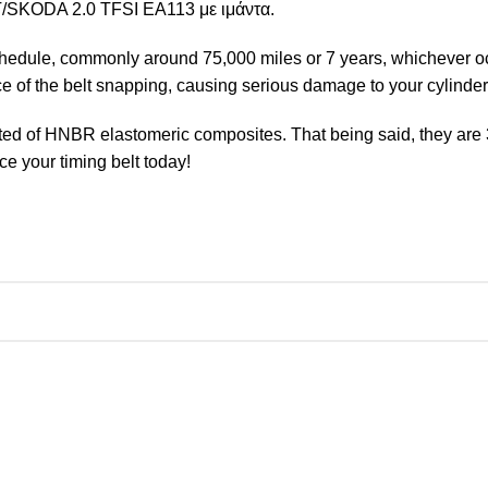
SKODA 2.0 TFSI EA113 με ιμάντα.
edule, commonly around 75,000 miles or 7 years, whichever occurs
ance of the belt snapping, causing serious damage to your cylinde
ted of HNBR elastomeric composites. That being said, they are 3
e your timing belt today!