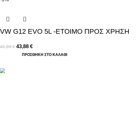
VW G12 EVO 5L -ΕΤΟΙΜΟ ΠΡΟΣ ΧΡΗΣΗ
43,88
€
45,99
€
ΠΡΟΣΘΉΚΗ ΣΤΟ ΚΑΛΆΘΙ
Βασιλέως Παύλου 59, Σπάτα, 19004
211 75 05 815
info@genuineperformance.gr
Facebook
Instagram
© 2026 genuineperformance.gr