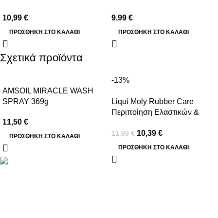
10,99
€
9,99
€
ΠΡΟΣΘΉΚΗ ΣΤΟ ΚΑΛΆΘΙ
ΠΡΟΣΘΉΚΗ ΣΤΟ ΚΑΛΆΘΙ
Σχετικά προϊόντα
-13%
AMSOIL MIRACLE WASH
SPRAY 369g
Liqui Moly Rubber Care
Περιποίηση Ελαστικών &
11,50
€
Λαστιχένιων Τμημάτων 500ml
10,39
€
11,99
€
ΠΡΟΣΘΉΚΗ ΣΤΟ ΚΑΛΆΘΙ
ΠΡΟΣΘΉΚΗ ΣΤΟ ΚΑΛΆΘΙ
Βασιλέως Παύλου 59, Σπάτα, 19004
211 75 05 815
info@genuineperformance.gr