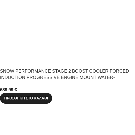
SNOW PERFORMANCE STAGE 2 BOOST COOLER FORCED
INDUCTION PROGRESSIVE ENGINE MOUNT WATER-
METHANOL INJECTION KIT (RED HIGH TEMP NYLON TUBING,
639,99
€
QUICK-CONNECT FITTINGS)
ΠΡΟΣΘΉΚΗ ΣΤΟ ΚΑΛΆΘΙ