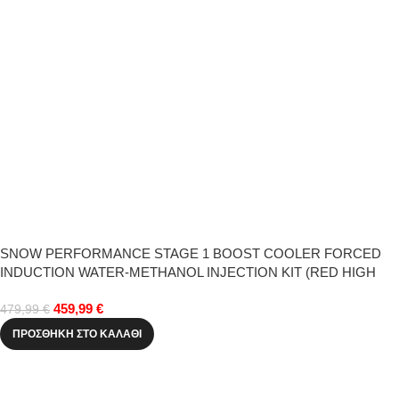
SNOW PERFORMANCE STAGE 1 BOOST COOLER FORCED
INDUCTION WATER-METHANOL INJECTION KIT (RED HIGH
TEMP NYLON TUBING, QUICK-CONNECT FITTINGS)
459,99
€
479,99
€
ΠΡΟΣΘΉΚΗ ΣΤΟ ΚΑΛΆΘΙ