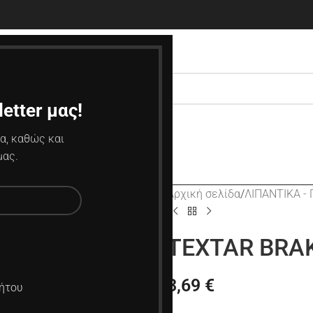
etter μας!
α, καθώς και
μας.
Αρχική σελίδα
ΛΙΠΑΝΤΙΚΑ -
TEXTAR BRA
3,69
€
ήτου