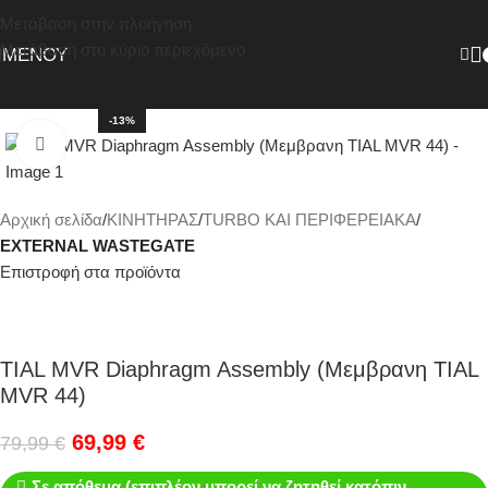
Μετάβαση στην πλοήγηση
Μετάβαση στο κύριο περιεχόμενο
ΜΕΝΟΎ
-13%
Κάντε κλικ για μεγέθυνση
Αρχική σελίδα
ΚΙΝΗΤΗΡΑΣ
TURBO ΚΑΙ ΠΕΡΙΦΕΡΕΙΑΚΑ
EXTERNAL WASTEGATE
Επιστροφή στα προϊόντα
TIAL MVR Diaphragm Assembly (Μεμβρανη TIAL
MVR 44)
69,99
€
79,99
€
Σε απόθεμα (επιπλέον μπορεί να ζητηθεί κατόπιν