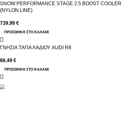
SNOW PERFORMANCE STAGE 2.5 BOOST COOLER
(NYLON LINE)
739,99
€
ΠΡΟΣΘΉΚΗ ΣΤΟ ΚΑΛΆΘΙ
ΓΝΗΣΙΑ ΤΑΠΑ ΛΑΔΙΟΥ AUDI R8
66,49
€
ΠΡΟΣΘΉΚΗ ΣΤΟ ΚΑΛΆΘΙ
Βασιλέως Παύλου 59, Σπάτα, 19004
211 75 05 815
info@genuineperformance.gr
Facebook
Instagram