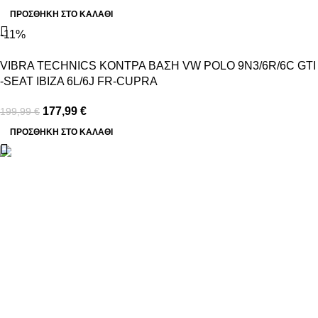
ΠΡΟΣΘΉΚΗ ΣΤΟ ΚΑΛΆΘΙ
-11%
VIBRA TECHNICS ΚΟΝΤΡΑ ΒΑΣΗ VW POLO 9N3/6R/6C GTI
-SEAT IBIZA 6L/6J FR-CUPRA
177,99
€
199,99
€
ΠΡΟΣΘΉΚΗ ΣΤΟ ΚΑΛΆΘΙ
Βασιλέως Παύλου 59, Σπάτα, 19004
211 75 05 815
info@genuineperformance.gr
Facebook
Instagram
ΠΛΗΡΟΦΟΡΙΕΣ