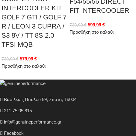
F54/55/56 DIRECT
INTERCOOLER KIT
FIT INTERCOOLER
GOLF 7 GTI / GOLF 7
599,99
€
R / LEON 3 CUPRA /
729,99
€
Προσθήκη στο καλάθι
S3 8V / TT 8S 2.0
TFSI MQB
579,99
€
729,99
€
Προσθήκη στο καλάθι
Βασιλέως Παύλου 59, Σπάτα, 19004
211 75 05 815
info@genuineperformance.gr
Facebook