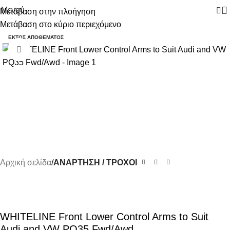
Μενού
Μετάβαση στην πλοήγηση
Μετάβαση στο κύριο περιεχόμενο
-18%
ΕΚΤΌΣ ΑΠΟΘΈΜΑΤΟΣ
Κάντε κλικ για μεγέθυνση
Αρχική σελίδα
ΑΝΑΡΤΗΣΗ / ΤΡΟΧΟΙ
WHITELINE Front Lower Control Arms to Suit
Audi and VW PQ35 Fwd/Awd