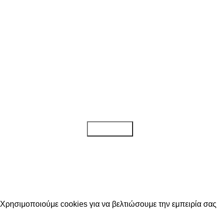
Κάντε εγγραφή στο newsletter μας!
Για να λαμβάνετε όλα τα τελευταία νέα, καθώς και προσφορές για τα
προϊόντα μας.
Διαβάστε την
Πολιτική απορρήτου
Χρησιμοποιούμε cookies για να βελτιώσουμε την εμπειρία σας
στον ιστότοπό μας. Με την περιήγηση σε αυτόν τον ιστότοπο,