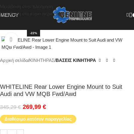
Μετάβαση στην πλοήγηση
Μετάβαση στο κύριο περιεχόμενο
ΜΕΝΟΎ
-22%
Κάντε κλικ για μεγέθυνση
Αρχική σελίδα
ΚΙΝΗΤΗΡΑΣ
ΒΑΣΕΙΣ ΚΙΝΗΤΗΡΑ
WHITELINE Rear Lower Engine Mount to Suit
Audi and VW MQB Fwd/Awd
269,99
€
345,29
€
Διαθέσιμο κατόπιν παραγγελίας