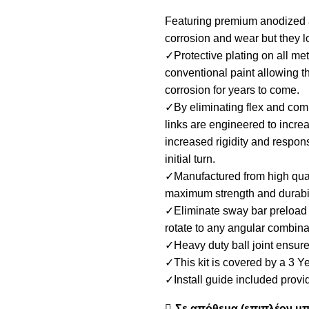
Featuring premium anodized all
corrosion and wear but they l
✓Protective plating on all me
conventional paint allowing th
corrosion for years to come.
✓By eliminating flex and comp
links are engineered to incre
increased rigidity and respon
initial turn.
✓Manufactured from high quali
maximum strength and durabil
✓Eliminate sway bar preload d
rotate to any angular combina
✓Heavy duty ball joint ensures
✓This kit is covered by a 3 Y
✓Install guide included provid
Σε απόθεμα (επιπλέον μπ