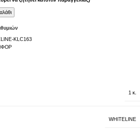
αλάθι
ιθυμιών
LINE-KLC163
ΜΦΟΡ
1 κ.
WHITELINE