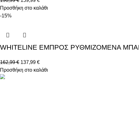
190,99
€
159,99
€
Προσθήκη στο καλάθι
-15%
WHITELINE ΕΜΠΡΟΣ ΡΥΘΜΙΖΟΜΕΝΑ ΜΠΑΡΑΚΙ
162,99
€
137,99
€
Προσθήκη στο καλάθι
Βασιλέως Παύλου 59, Σπάτα, 19004
211 75 05 815
info@genuineperformance.gr
Facebook
Instagram
© 2026 genuineperformance.gr