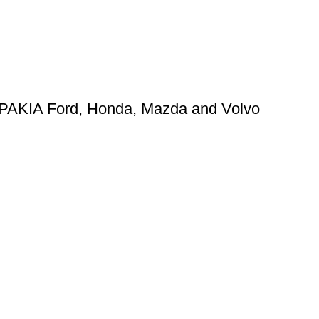
Α Ford, Honda, Mazda and Volvo
ΠΛΗΡΟΦΟΡΙΕΣ
Όροι χρήσης
Πολιτική απορρήτου
Τρόποι Πληρωμής
Τρόποι Αποστολής
Πολιτική Επιστροφών