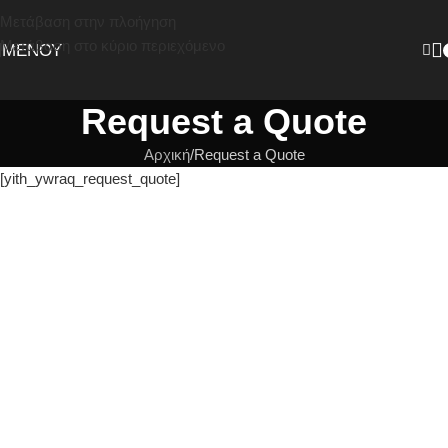
Μετάβαση στην πλοήγηση
Μετάβαση στο κύριο περιεχόμενο
ΜΕΝΟΎ
Request a Quote
Αρχική
Request a Quote
[yith_ywraq_request_quote]