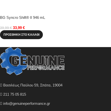
BG Syncro Shift® II 946 mL
33,99
€
39,99
€
ΠΡΟΣΘΉΚΗ ΣΤΟ ΚΑΛΆΘΙ
Βασιλέως Παύλου 59, Σπάτα, 19004
211 75 05 815
info@genuineperformance.gr