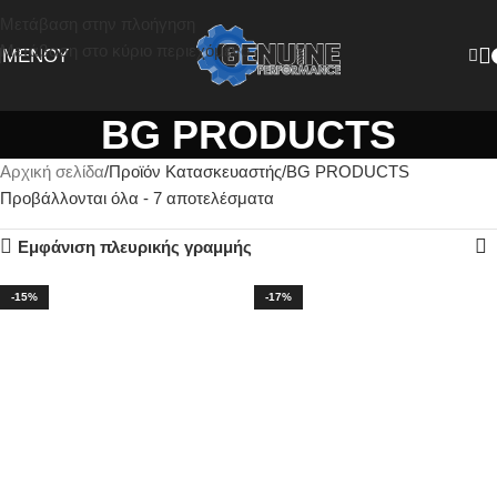
Μετάβαση στην πλοήγηση
Μετάβαση στο κύριο περιεχόμενο
ΜΕΝΟΎ
BG PRODUCTS
Αρχική σελίδα
Προϊόν Κατασκευαστής
BG PRODUCTS
Προβάλλονται όλα - 7 αποτελέσματα
Εμφάνιση πλευρικής γραμμής
-15%
-17%