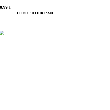
8,99
€
ΠΡΟΣΘΉΚΗ ΣΤΟ ΚΑΛΆΘΙ
Βασιλέως Παύλου 59, Σπάτα, 19004
211 75 05 815
info@genuineperformance.gr
Facebook
Instagram
© 2026 genuineperformance.gr