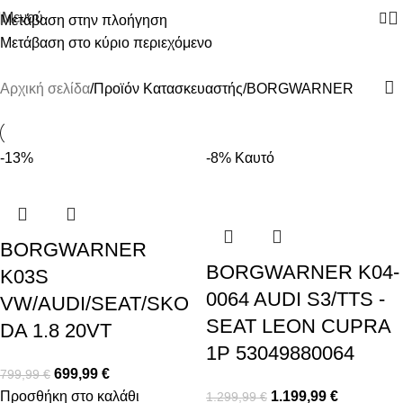
Μενού
Μετάβαση στην πλοήγηση
Μετάβαση στο κύριο περιεχόμενο
BORGWARNER
Αρχική σελίδα
Προϊόν Κατασκευαστής
BORGWARNER
-13%
-8%
Καυτό
BORGWARNER
BORGWARNER K04-
K03S
0064 AUDI S3/TTS -
VW/AUDI/SEAT/SKO
SEAT LEON CUPRA
DA 1.8 20VT
1P 53049880064
699,99
€
799,99
€
Προσθήκη στο καλάθι
1.199,99
€
1.299,99
€