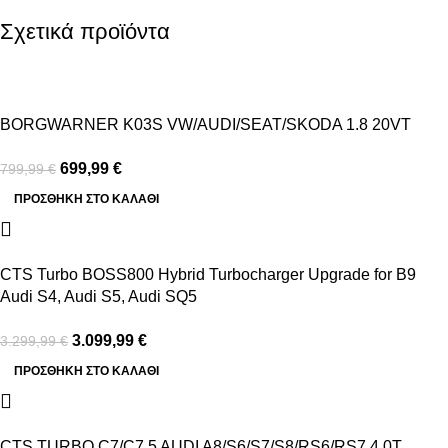
Σχετικά προϊόντα
-13%
BORGWARNER K03S VW/AUDI/SEAT/SKODA 1.8 20VT
699,99
€
799,99
€
ΠΡΟΣΘΉΚΗ ΣΤΟ ΚΑΛΆΘΙ
-6%
CTS Turbo BOSS800 Hybrid Turbocharger Upgrade for B9
Audi S4, Audi S5, Audi SQ5
3.099,99
€
3.299,99
€
ΠΡΟΣΘΉΚΗ ΣΤΟ ΚΑΛΆΘΙ
-6%
CTS TURBO C7/C7.5 AUDI A8/S6/S7/S8/RS6/RS7 4.0T