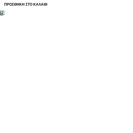
ΠΡΟΣΘΉΚΗ ΣΤΟ ΚΑΛΆΘΙ
Βασιλέως Παύλου 59, Σπάτα, 19004
211 75 05 815
info@genuineperformance.gr
Facebook
Instagram
ΠΛΗΡΟΦΟΡΙΕΣ
Όροι χρήσης
Πολιτική απορρήτου
Τρόποι Πληρωμής
Τρόποι Αποστολής
Πολιτική Επιστροφών
ΟΙ ΑΓΟΡΕΣ ΣΟΥ