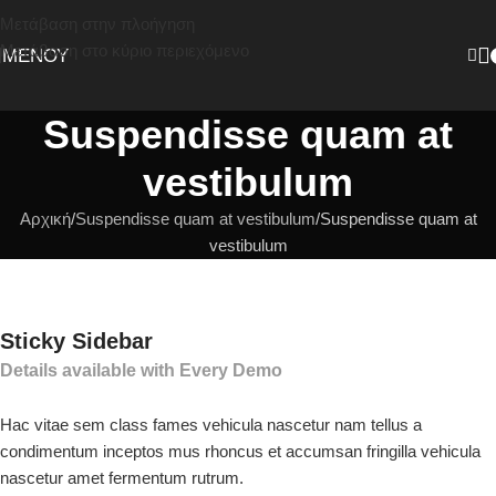
Μετάβαση στην πλοήγηση
Μετάβαση στο κύριο περιεχόμενο
ΜΕΝΟΎ
Suspendisse quam at
vestibulum
Αρχική
Suspendisse quam at vestibulum
Suspendisse quam at
vestibulum
Sticky Sidebar
Details available with Every Demo
Hac vitae sem class fames vehicula nascetur nam tellus a
condimentum inceptos mus rhoncus et accumsan fringilla vehicula
nascetur amet fermentum rutrum.