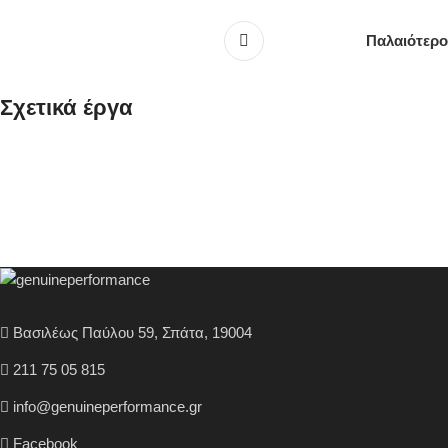
Παλαιότερο
Σχετικά έργα
Kitchen
Leo uteu ullamcorper
Βασιλέως Παύλου 59, Σπάτα, 19004
211 75 05 815
info@genuineperformance.gr
Facebook