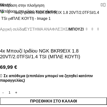
Μενού
Μετάβαση στην πλοήγηση
Μετάβαση στο κύριο περιεχόμενο
Κάντε κλικ για μεγέθυνση
Αρχική σελίδα
ΣΥΣΤΗΜΑ ΑΝΑΦΛΕΞΗΣ
ΜΠΟΥΖΙ
4x Μπουζί Ιριδίου NGK BKR9EIX 1.8
20VT/2.0TFSI/1.4 TSI (ΜΠΛΕ ΚΟΥΤΙ)
69,99
€
Σε απόθεμα (επιπλέον μπορεί να ζητηθεί κατόπιν
παραγγελίας)
ΠΡΟΣΘΉΚΗ ΣΤΟ ΚΑΛΆΘΙ