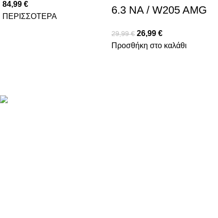
84,99
€
6.3 NA / W205 AMG
ΠΕΡΙΣΣΟΤΕΡΑ
26,99
€
29,99
€
Προσθήκη στο καλάθι
Βασιλέως Παύλου 59, Σπάτα, 19004
211 75 05 815
info@genuineperformance.gr
Facebook
Instagram
ΠΛΗΡΟΦΟΡΙΕΣ
Όροι χρήσης