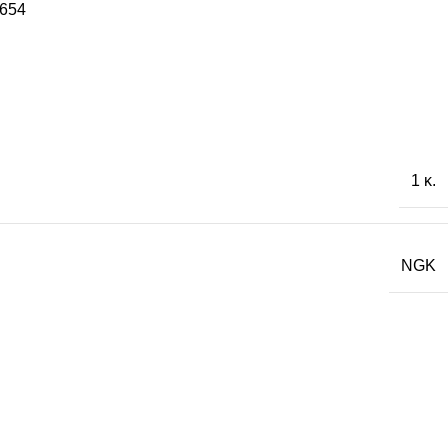
654
1 κ.
NGK