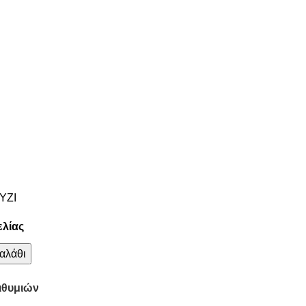
ΥΖΙ
ελίας
αλάθι
ιθυμιών