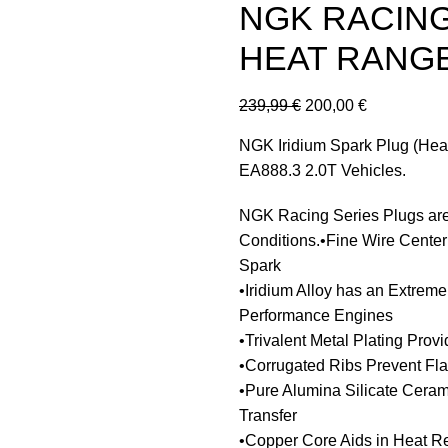
NGK RACING
HEAT RANGE
239,99
€
200,00
€
NGK Iridium Spark Plug (Hea
EA888.3 2.0T Vehicles.
NGK Racing Series Plugs are
Conditions.•Fine Wire Center
Spark
•Iridium Alloy has an Extreme
Performance Engines
•Trivalent Metal Plating Prov
•Corrugated Ribs Prevent Fl
•Pure Alumina Silicate Cerami
Transfer
•Copper Core Aids in Heat 