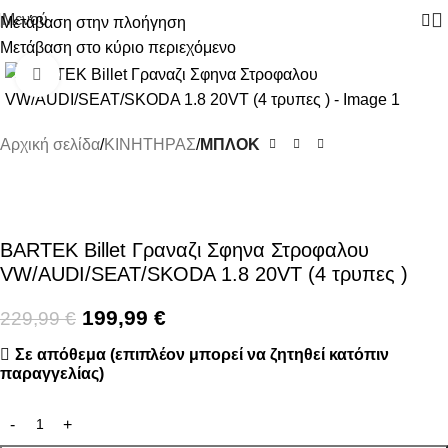
Μενού
Μετάβαση στην πλοήγηση
Μετάβαση στο κύριο περιεχόμενο
-13%
Κάντε κλικ για μεγέθυνση
Αρχική σελίδα
ΚΙΝΗΤΗΡΑΣ
ΜΠΛΟΚ
BARTEK Billet Γραναζι Σφηνα Στροφαλου
VW/AUDI/SEAT/SKODA 1.8 20VT (4 τρυπες )
199,99
€
229,99
€
Σε απόθεμα (επιπλέον μπορεί να ζητηθεί κατόπιν
παραγγελίας)